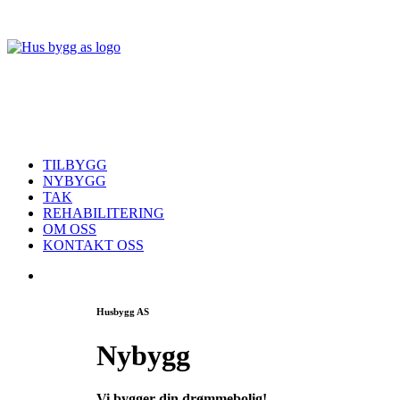
TILBYGG
NYBYGG
TAK
REHABILITERING
OM OSS
KONTAKT OSS
Husbygg AS
N
y
b
y
g
g
Vi bygger din drømmebolig!